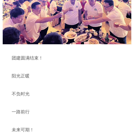
团建圆满结束！
阳光正暖
不负时光
一路前行
未来可期！