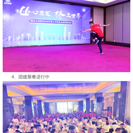
4、团建聚餐进行中