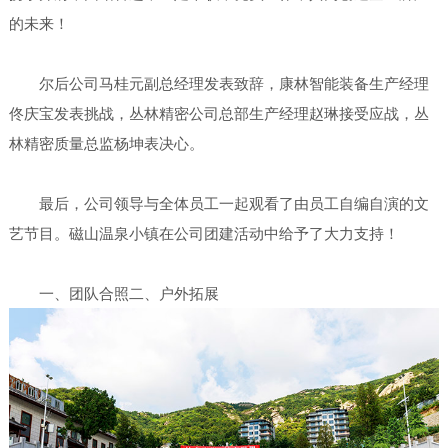
的未来！
尔后公司马桂元副总经理发表致辞，康林智能装备生产经理
佟庆宝发表挑战，丛林精密公司总部生产经理赵琳接受应战，丛
林精密质量总监杨坤表决心。
最后，公司领导与全体员工一起观看了由员工自编自演的文
艺节目。磁山温泉小镇在公司团建活动中给予了大力支持！
一、团队合照二、户外拓展