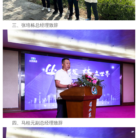
三、张培栋总经理致辞
四、马桂元副总经理致辞