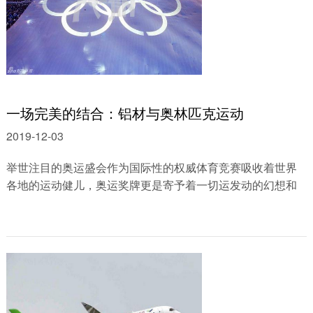
一场完美的结合：铝材与奥林匹克运动
2019-12-03
举世注目的奥运盛会作为国际性的权威体育竞赛吸收着世界
各地的运动健儿，奥运奖牌更是寄予着一切运发动的幻想和
希望。能够说，奥林匹克已将体育运......