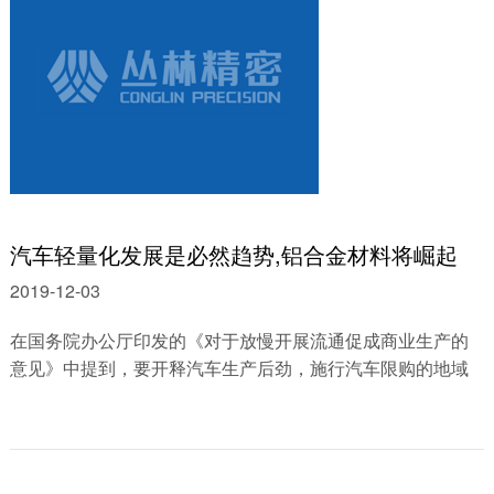
汽车轻量化发展是必然趋势,铝合金材料将崛起
2019-12-03
在国务院办公厅印发的《对于放慢开展流通促成商业生产的
意见》中提到，要开释汽车生产后劲，施行汽车限购的地域
要联合实践状况，探究推广逐渐放宽......