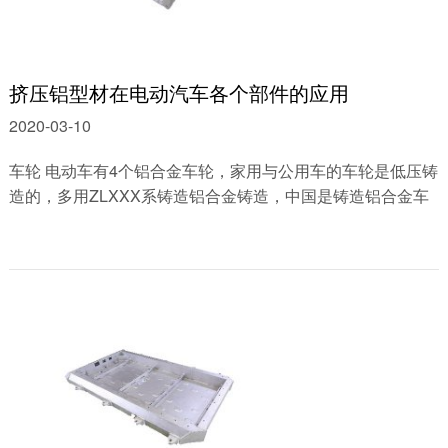
挤压铝型材在电动汽车各个部件的应用
2020-03-10
车轮 电动车有4个铝合金车轮，家用与公用车的车轮是低压铸
造的，多用ZLXXX系铸造铝合金铸造，中国是铸造铝合金车
轮生产大国，占世界总产量的60%以上，......