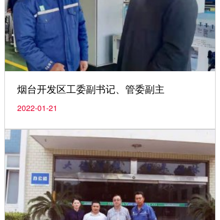
烟台开发区工委副书记、管委副主
2022-01-21