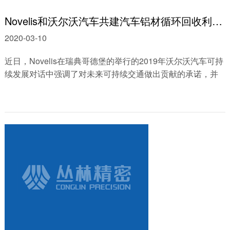
Novelis和沃尔沃汽车共建汽车铝材循环回收利用体
2020-03-10
近日，Novelis在瑞典哥德堡的举行的2019年沃尔沃汽车可持
续发展对话中强调了对未来可持续交通做出贡献的承诺，并
着重强调了与沃尔沃汽车在2019年实施的......