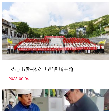
“丛心出发•林立世界”首届主题
2023-09-04