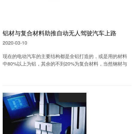
铝材与复合材料助推自动无人驾驶汽车上路
2020-03-10
现在的电动汽车的主要结构都是全铝打造的，或是用的材料
中80%以上为铝，其余的不到20%为复合材料，当然钢材与
其他材料也是不可或缺的。所谓全铝打造......