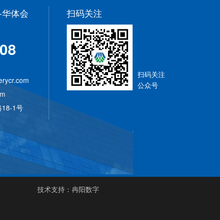
-华体会
扫码关注
408
扫码关注
erycr.com
公众号
om
8-1号
技术支持：
冉阳数字