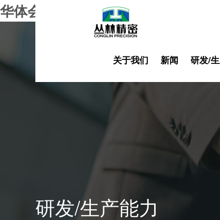
华体会体育官方网站
关于我们
新闻
研发/
研发/生产能力