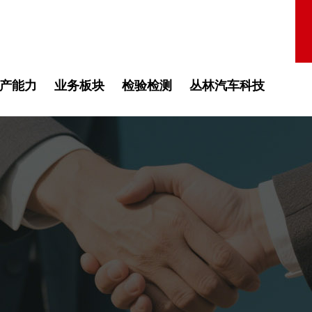
生产能力
业务板块
检验检测
丛林汽车科技