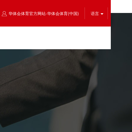
华体会体育官方网站-华体会体育(中国)
语言