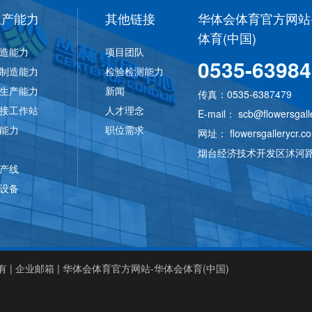
生产能力
其他链接
华体会体育官方网站
体育(中国)
造能力
项目团队
0535-6398
制造能力
检验检测能力
生产能力
新闻
传真：0535-6387479
接工作站
人才理念
E-mail：
scb@flowersgall
能力
职位需求
网址：
flowersgallerycr.c
烟台经济技术开发区沭河路1
产线
设备
 |
企业邮箱
|
华体会体育官方网站-华体会体育(中国)