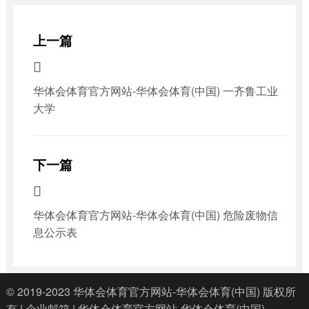
上一篇

华体会体育官方网站-华体会体育(中国) 一齐鲁工业
大学
下一篇

华体会体育官方网站-华体会体育(中国) 危险废物信
息公示表
© 2019-2023
华体会体育官方网站-华体会体育(中国)
版权所
有 |
企业邮箱
|
华体会体育官方网站-华体会体育(中国)